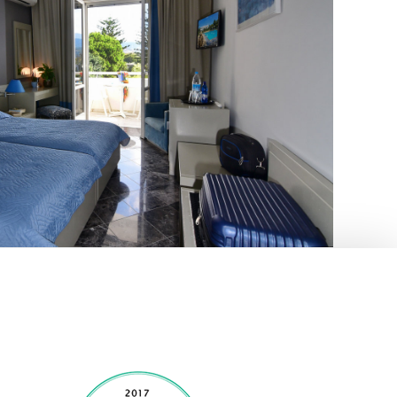
Περισσότερα για
ίκλινα Δωμάτια