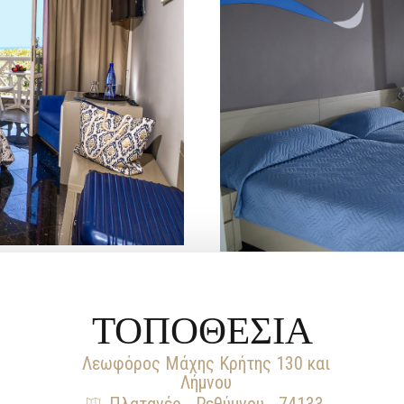
Δ
ΤΟΠΟΘΕΣΙΑ
Λεωφόρος Μάχης Κρήτης 130 και
Λήμνου