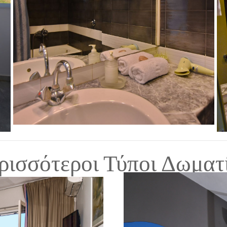
ρισσότεροι Τύποι Δωματ