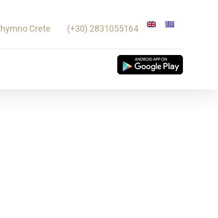
thymno Crete
(+30) 2831055164